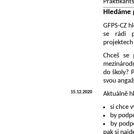
Praktikants
Hledáme 
GFPS-CZ hl
se rádi p
projektech
Chceš se 
mezinárodn
do školy? 
svou angaž
15.12.2020
Aktuálně h
si chce 
by podpo
by podpo
pak si najd