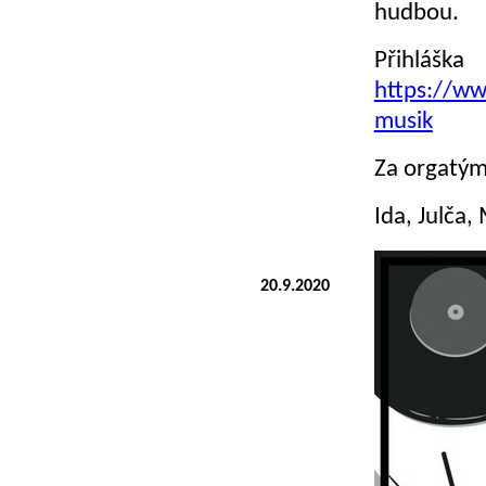
hudbou.
Př
https://ww
musik
Za orgatý
Ida, Julča,
20.9.2020