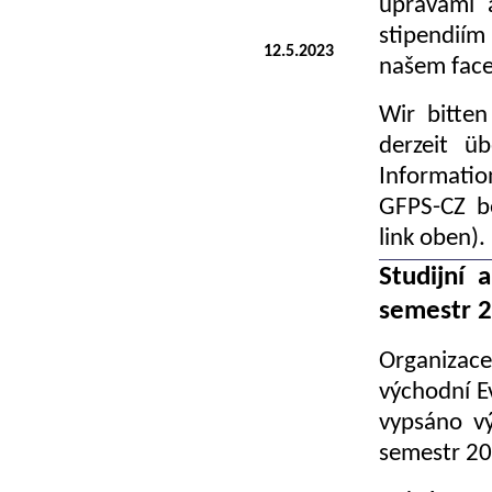
úpravami 
stipendiím
12.5.2023
našem fac
Wir bitte
derzeit ü
Informatio
GFPS-CZ be
link oben).
Studijní 
semestr 
Organizace
východní E
vypsáno vý
semestr 20