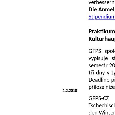
verbessern
Die Anmeld
Stipendiu
Praktik
Kulturhau
GFPS spol
vypisuje 
semestr 20
tři dny v 
Deadline p
příloze níže
1.2.2018
GFPS-CZ
Tschechisc
den Winter