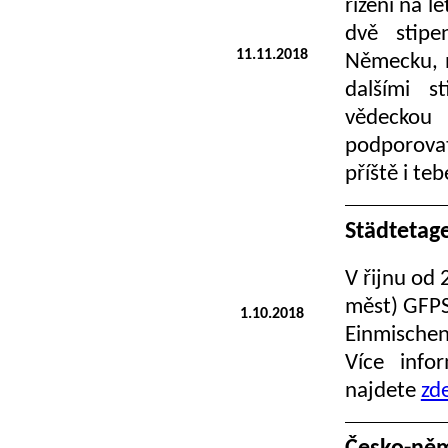
řízení na l
dvě stipe
11.11.2018
Německu, n
dalšími s
vědeckou 
podporova
příště i teb
Städtetage
V řijnu od 
měst) GFPS
1.10.2018
Einmischen
Více info
najdete
zd