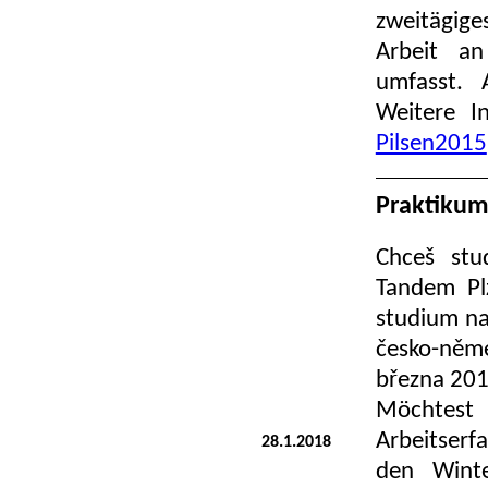
zweitägige
Arbeit an
umfasst. 
Weitere I
Pilsen2015
Praktikum
Chceš stu
Tandem Pl
studium na 
česko-němec
března 201
Möchtest
Arbeitser
28.1.2018
den Winte