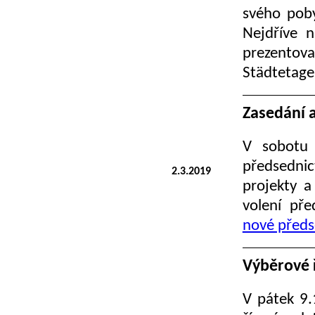
svého poby
Nejdříve 
prezentov
Städtetage
Zasedání 
V sobotu 
předsedni
2.3.2019
projekty a
volení pře
nové předs
Výběrové 
V pátek 9.