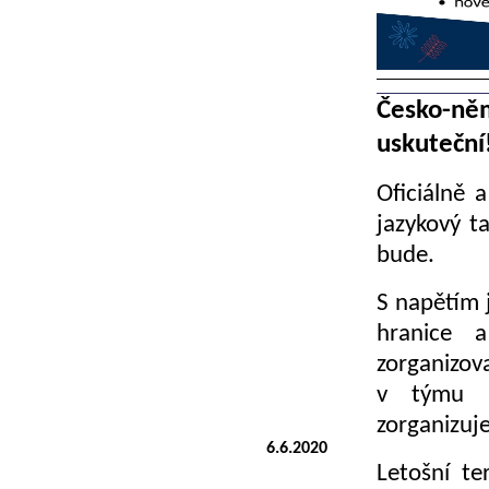
Česko-ně
uskuteční
Oficiálně 
jazykový t
bude.
S napětím j
hranice 
zorganizova
v týmu r
zorganizuj
6.6.2020
Letošní t