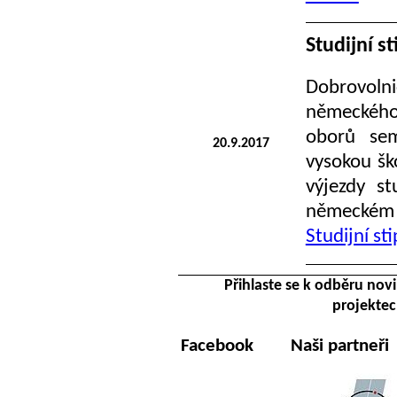
Studijní s
Dobrovolni
německého 
oborů sem
20.9.2017
vysokou šk
výjezdy st
německém j
Studijní s
Přihlaste se k odběru nov
projektec
Facebook
Naši partneři