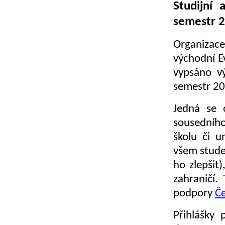
Studijní 
semestr 
Organizace
východní E
vypsáno vý
semestr 20
Jedná se 
sousedního
školu či u
všem stude
ho zlepšit
zahraničí.
podpory
Č
Přihlášky