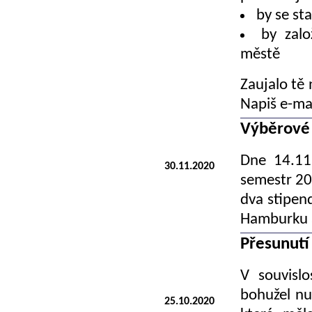
by se sta
by zal
městě
Zaujalo tě
Napiš e-ma
Výběrové 
Dne 14.11.
30.11.2020
semestr 20
dva stipend
Hamburku a
Přesunutí
V souvislo
bohužel nu
25.10.2020