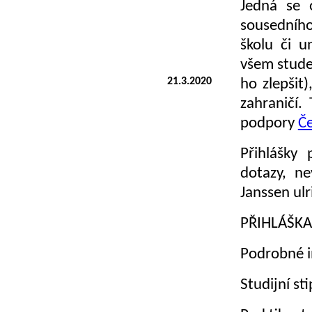
Jedná se 
sousedního
školu či u
všem stude
21.3.2020
ho zlepšit
zahraničí.
podpory
Č
Přihlášky
dotazy, ne
Janssen ulr
PŘIHLÁŠKA:
Podrobné in
Studijní st