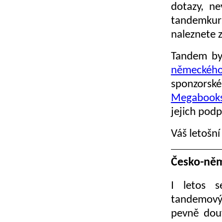
dotazy, ne
tandemku
naleznete 
Tandem by
německéh
sponzors
Megabook
jejich pod
Váš letošní
Česko-něm
I letos s
tandemový k
pevně douf