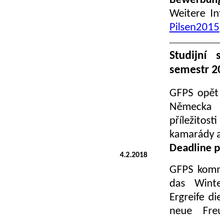
Bewerbungs
Weitere In
Pilsen2015
Studijní
semestr 2
GFPS opět 
Německa 
příležito
kamarády a 
Deadline p
4.2.2018
GFPS komm
das Wint
Ergreife d
neue Fre