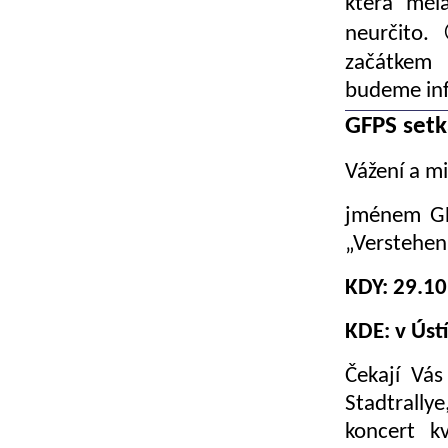
která měl
neurčito.
začátkem
budeme in
GFPS setk
Vážení a mi
jménem GFP
„Verstehen
KDY: 29.10
KDE: v Úst
Čekají Vás
Stadtrally
koncert kv