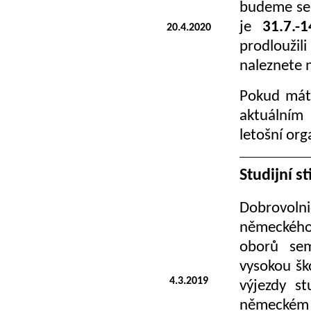
budeme se 
je
31.7.-
20.4.2020
prodloužil
naleznete
Pokud máte
aktuální
letošní org
Studijní 
Dobrovolni
německého 
oborů sem
vysokou šk
4.3.2019
výjezdy st
německém