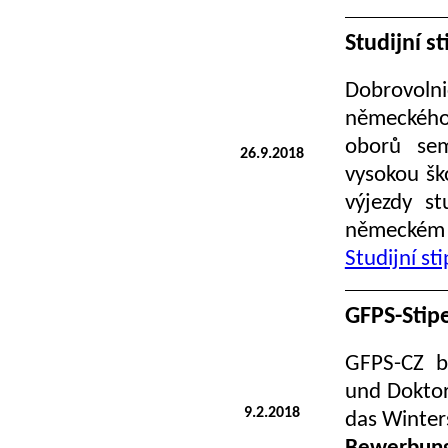
Studijní s
Dobrovolni
německého 
oborů sem
26.9.2018
vysokou šk
výjezdy st
německém j
Studijní s
GFPS-Stip
GFPS-CZ bi
und Doktor
9.2.2018
das Winter